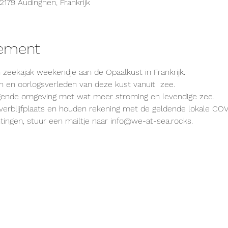
2179 Audinghen, Frankrijk
nement
zeekajak weekendje aan de Opaalkust in Frankrijk.
n en oorlogsverleden van deze kust vanuit  zee.
gende omgeving met wat meer stroming en levendige zee.
erblijfplaats en houden rekening met de geldende lokale COVI
chtingen, stuur een mailtje naar info@we-at-sea.rocks.