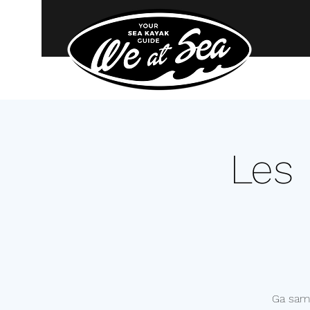
Les
Ga sam