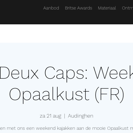
Aanbod
Britse Awards
Materiaal
Ontm
 Deux Caps: Wee
Opaalkust (FR)
za 21 aug
  |  
Audinghen
en met ons een weekend kajakken aan de mooie Opaalkust m