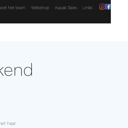
oet het team
Webshop
Kayak Tales
Links
kend
et haar