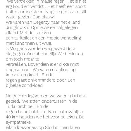
We vertrekken in malse regen. Het is niet
erg koud en windstil. Het heeft een soort
buitenaardse sfeer. Nog nergens zo'n stil
water gezien: Spa blauw!
We varen van Degerby naar het eiland
Jungfruskär. Opnieuw een afgelegen
eiland. Met de luxe van
een turftoilet en een mooie wandeling
met kanonnen uit WOII.
's Morgens worden we gewekt door
slagregen. Onophoudelijk. We besluiten
om toch maar te
vertrekken. Bovendien is er dikke mist
opgekomen. We varen nu blind, op
kompas en kaart. En de
regen gaat onverminderd door. Een
bijbelse zondvloed
Na de middag komen we weer in bebost
gebied. We zitten ondertussen in de
Turku archipel. En de
regen houdt niet op. Na opnieuw bijna
40 km houden we het voor bekeken. De
sympathieke
eilandbewoners op Storholmen laten