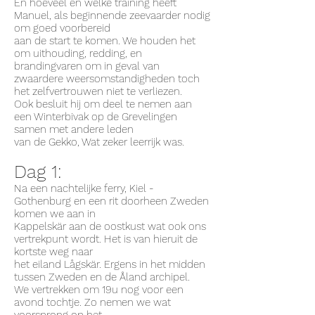
En hoeveel en welke training heeft
Manuel, als beginnende zeevaarder nodig
om goed voorbereid
aan de start te komen. We houden het
om uithouding, redding, en
brandingvaren om in geval van
zwaardere weersomstandigheden toch
het zelfvertrouwen niet te verliezen.
Ook besluit hij om deel te nemen aan
een Winterbivak op de Grevelingen
samen met andere leden
van de Gekko, Wat zeker leerrijk was.
Dag 1:
Na een nachtelijke ferry, Kiel -
Gothenburg en een rit doorheen Zweden
komen we aan in
Kappelskär aan de oostkust wat ook ons
vertrekpunt wordt. Het is van hieruit de
kortste weg naar
het eiland Lågskär. Ergens in het midden
tussen Zweden en de Åland archipel.
We vertrekken om 19u nog voor een
avond tochtje. Zo nemen we wat