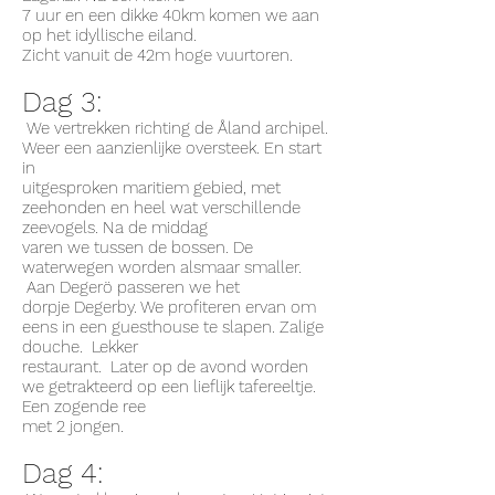
7 uur en een dikke 40km komen we aan
op het idyllische eiland.
Zicht vanuit de 42m hoge vuurtoren.
Dag 3:
We vertrekken richting de Åland archipel.
Weer een aanzienlijke oversteek. En start
in
uitgesproken maritiem gebied, met
zeehonden en heel wat verschillende
zeevogels. Na de middag
varen we tussen de bossen. De
waterwegen worden alsmaar smaller.
Aan Degerö passeren we het
dorpje Degerby. We profiteren ervan om
eens in een guesthouse te slapen. Zalige
douche. Lekker
restaurant. Later op de avond worden
we getrakteerd op een lieflijk tafereeltje.
Een zogende ree
met 2 jongen.
Dag 4: