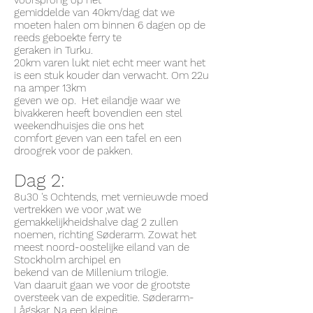
voorsprong op het
gemiddelde van 40km/dag dat we
moeten halen om binnen 6 dagen op de
reeds geboekte ferry te
geraken in Turku.
20km varen lukt niet echt meer want het
is een stuk kouder dan verwacht. Om 22u
na amper 13km
geven we op. Het eilandje waar we
bivakkeren heeft bovendien een stel
weekendhuisjes die ons het
comfort geven van een tafel en een
droogrek voor de pakken.
Dag 2:
8u30 's Ochtends, met vernieuwde moed
vertrekken we voor ,wat we
gemakkelijkheidshalve dag 2 zullen
noemen, richting Søderarm. Zowat het
meest noord-oostelijke eiland van de
Stockholm archipel en
bekend van de Millenium trilogie.
Van daaruit gaan we voor de grootste
oversteek van de expeditie. Søderarm-
Lågskar. Na een kleine