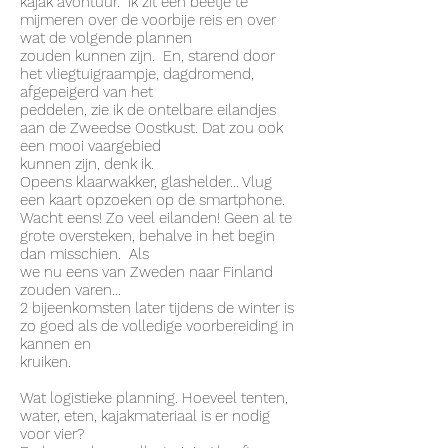
kajak avontuur. Ik zit een beetje te
mijmeren over de voorbije reis en over
wat de volgende plannen
zouden kunnen zijn. En, starend door
het vliegtuigraampje, dagdromend,
afgepeigerd van het
peddelen, zie ik de ontelbare eilandjes
aan de Zweedse Oostkust. Dat zou ook
een mooi vaargebied
kunnen zijn, denk ik.
Opeens klaarwakker, glashelder... Vlug
een kaart opzoeken op de smartphone.
Wacht eens! Zo veel eilanden! Geen al te
grote oversteken, behalve in het begin
dan misschien. Als
we nu eens van Zweden naar Finland
zouden varen...
2 bijeenkomsten later tijdens de winter is
zo goed als de volledige voorbereiding in
kannen en
kruiken.
Wat logistieke planning. Hoeveel tenten,
water, eten, kajakmateriaal is er nodig
voor vier?