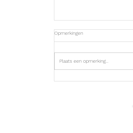
Opmerkingen
Plaats een opmerking...
From Shore to Explore: Enjoy
Sea Kayaking