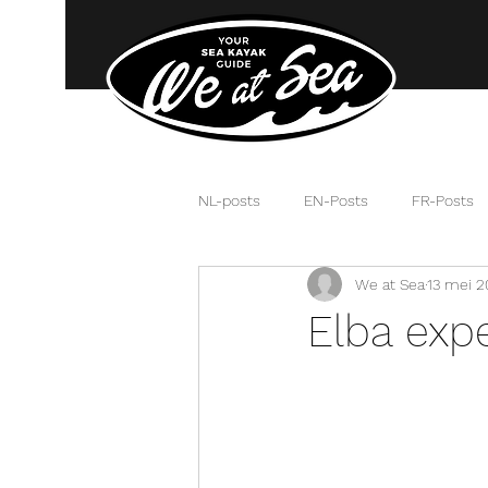
NL-posts
EN-Posts
FR-Posts
We at Sea
13 mei 2
Elba exped