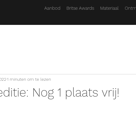
Aanbod
Britse Awards
Materiaal
Ontm
022
1 minuten om te lezen
itie: Nog 1 plaats vrij!